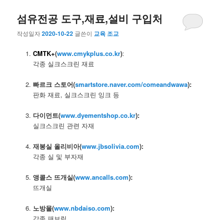
섬유전공 도구,재료,설비 구입처
작성일자
2020-10-22
글쓴이
교육 조교
CMTK+
(
www.cmykplus.co.kr
)
:
각종 실크스크린 재료
–
빠르크 스토어(
smartstore.naver.com/comeandwawa
):
판화 재료, 실크스크린 잉크 등
–
다이먼트(
www.dyementshop.co.kr
):
실크스크린 관련 자재
–
재봉실 올리비아(
www.jbsolivia.com
):
각종 실 및 부자재
–
앵콜스 뜨개실(
www.ancalls.com
):
뜨개실
–
노방몰(
www.nbdaiso.com
):
각종 패브릭