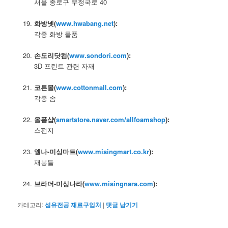
서울 종로구 우정국로 40
–
화방넷(
www.hwabang.net
):
각종 화방 물품
–
손도리닷컴(
www.sondori.com
):
3D 프린트 관련 자재
–
코튼몰(
www.cottonmall.com
):
각종 솜
–
올폼샵(
smartstore.naver.com/allfoamshop
):
스펀지
–
엘나-미싱마트(
www.misingmart.co.kr
):
재봉틀
–
브라더-미싱나라(
www.misingnara.com
):
카테고리:
섬유전공 재료구입처
|
댓글 남기기