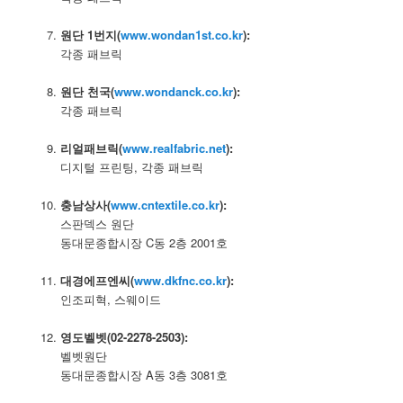
–
원단 1번지(
www.wondan1st.co.kr
):
각종 패브릭
–
원단 천국(
www.wondanck.co.kr
):
각종 패브릭
–
리얼패브릭(
www.realfabric.net
):
디지털 프린팅, 각종 패브릭
–
충남상사(
www.cntextile.co.kr
):
스판덱스 원단
동대문종합시장 C동 2층 2001호
–
대경에프엔씨(
www.dkfnc.co.kr
):
인조피혁, 스웨이드
–
영도벨벳(02-2278-2503):
벨벳원단
동대문종합시장 A동 3층 3081호
–