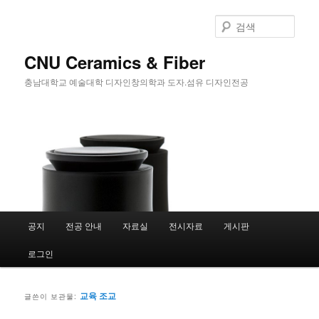
첫
두
번
번
검
째
째
색
컨
컨
CNU Ceramics & Fiber
텐
텐
충남대학교 예술대학 디자인창의학과 도자.섬유 디자인전공
츠
츠
로
로
뛰
뛰
어
어
넘
넘
기
기
메
공지
전공 안내
자료실
전시자료
게시판
인
메
로그인
뉴
교육 조교
글쓴이 보관물: