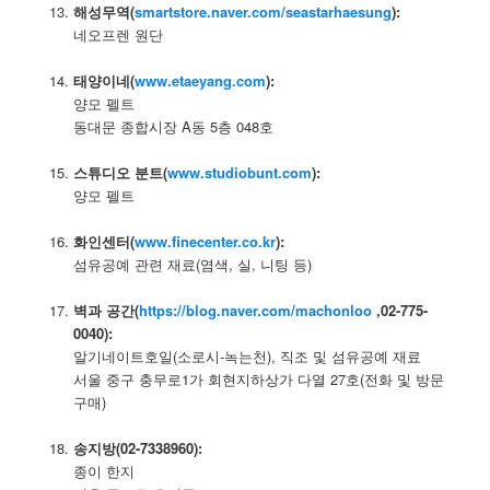
해성무역(
smartstore.naver.com/seastarhaesung
):
네오프렌 원단
–
태양이네(
www.etaeyang.com
):
양모 펠트
동대문 종합시장 A동 5층 048호
–
스튜디오 분트(
www.studiobunt.com
):
양모 펠트
–
화인센터(
www.finecenter.co.kr
):
섬유공예 관련 재료(염색, 실, 니팅 등)
–
벽과 공간(
https://blog.naver.com/machonloo
,02-775-
0040):
알기네이트호일(소로시-녹는천), 직조 및 섬유공예 재료
서울 중구 충무로1가 회현지하상가 다열 27호(전화 및 방문
구매)
–
송지방(02-7338960):
종이 한지