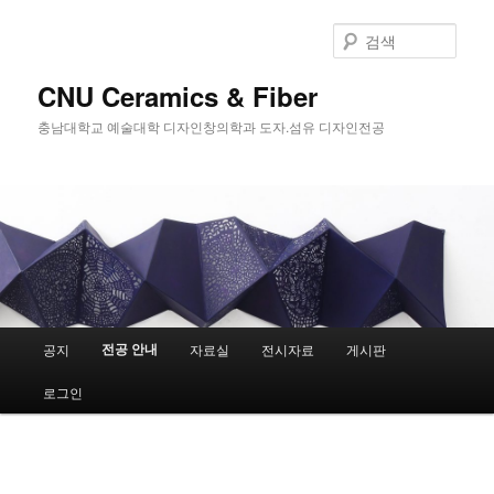
첫
번
검
째
색
컨
CNU Ceramics & Fiber
텐
충남대학교 예술대학 디자인창의학과 도자.섬유 디자인전공
츠
로
뛰
어
넘
기
메
전공 안내
공지
자료실
전시자료
게시판
인
메
로그인
뉴