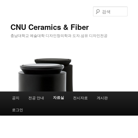
첫
번
검
째
색
컨
CNU Ceramics & Fiber
텐
충남대학교 예술대학 디자인창의학과 도자.섬유 디자인전공
츠
로
뛰
어
넘
기
메
자료실
공지
전공 안내
전시자료
게시판
인
메
로그인
뉴